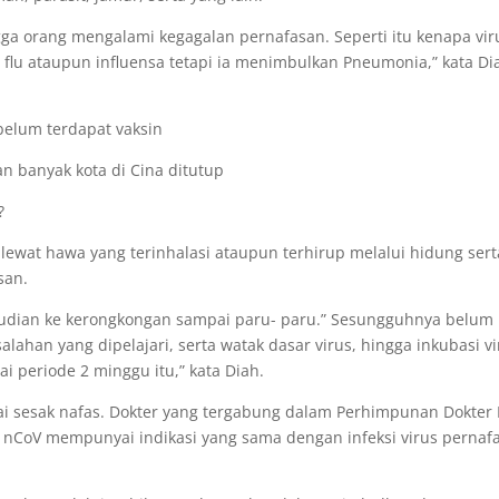
ngga orang mengalami kegagalan pernafasan. Seperti itu kenapa vir
flu ataupun influensa tetapi ia menimbulkan Pneumonia,” kata Di
 belum terdapat vaksin
an banyak kota di Cina ditutup
?
 lewat hawa yang terinhalasi ataupun terhirup melalui hidung sert
san.
emudian ke kerongkongan sampai paru- paru.” Sesungguhnya belum
salahan yang dipelajari, serta watak dasar virus, hingga inkubasi v
ai periode 2 minggu itu,” kata Diah.
pai sesak nafas. Dokter yang tergabung dalam Perhimpunan Dokter
- nCoV mempunyai indikasi yang sama dengan infeksi virus pernaf