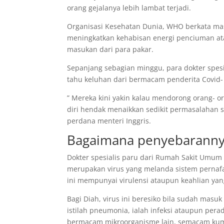
orang gejalanya lebih lambat terjadi.
Organisasi Kesehatan Dunia, WHO berkata masa
meningkatkan kehabisan energi penciuman ata
masukan dari para pakar.
Sepanjang sebagian minggu, para dokter spes
tahu keluhan dari bermacam penderita Covid-
” Mereka kini yakin kalau mendorong orang- 
diri hendak menaikkan sedikit permasalahan s
perdana menteri Inggris.
Bagaimana penyebaranny
Dokter spesialis paru dari Rumah Sakit Umu
merupakan virus yang melanda sistem pernafas
ini mempunyai virulensi ataupun keahlian ya
Bagi Diah, virus ini beresiko bila sudah mas
istilah pneumonia, ialah infeksi ataupun perad
bermacam mikroorganisme lain, semacam kuman