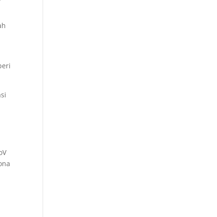
ah
beri
si
oV
rona