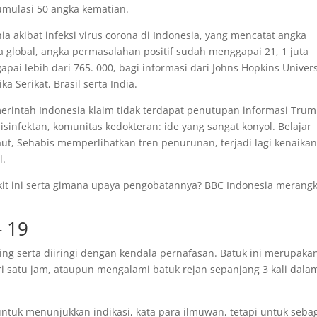
umulasi 50 angka kematian.
ia akibat infeksi virus corona di Indonesia, yang mencatat angka
ra global, angka permasalahan positif sudah menggapai 21, 1 juta
i lebih dari 765. 000, bagi informasi dari Johns Hopkins Univers
 Serikat, Brasil serta India.
emerintah Indonesia klaim tidak terdapat penutupan informasi Tru
isinfektan, komunitas kedokteran: ide yang sangat konyol. Belajar
aut, Sehabis memperlihatkan tren penurunan, terjadi lagi kenaika
l.
it ini serta gimana upaya pengobatannya? BBC Indonesia meran
- 19
ring serta diiringi dengan kendala pernafasan. Batuk ini merupaka
i satu jam, ataupun mengalami batuk rejan sepanjang 3 kali dala
untuk menunjukkan indikasi, kata para ilmuwan, tetapi untuk seba