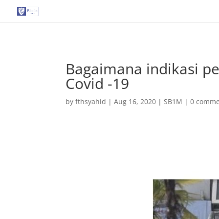
G-T3YPBRZG5Y
Bagaimana indikasi pe
Covid -19
by
fthsyahid
|
Aug 16, 2020
|
SB1M
|
0 comme