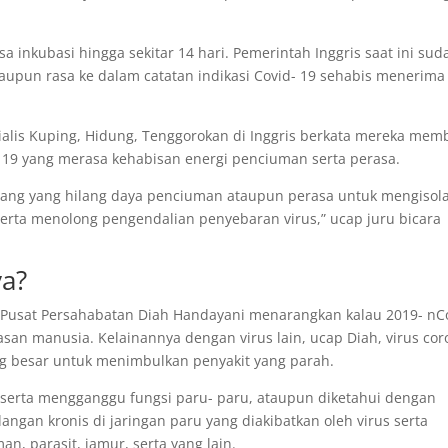
 inkubasi hingga sekitar 14 hari. Pemerintah Inggris saat ini sud
upun rasa ke dalam catatan indikasi Covid- 19 sehabis menerima
ialis Kuping, Hidung, Tenggorokan di Inggris berkata mereka mem
 19 yang merasa kehabisan energi penciuman serta perasa.
orang yang hilang daya penciuman ataupun perasa untuk mengisola
erta menolong pengendalian penyebaran virus,” ucap juru bicara
a?
m Pusat Persahabatan Diah Handayani menarangkan kalau 2019- nC
an manusia. Kelainannya dengan virus lain, ucap Diah, virus co
ng besar untuk menimbulkan penyakit yang parah.
uk serta mengganggu fungsi paru- paru, ataupun diketahui dengan
angan kronis di jaringan paru yang diakibatkan oleh virus serta
, parasit, jamur, serta yang lain.