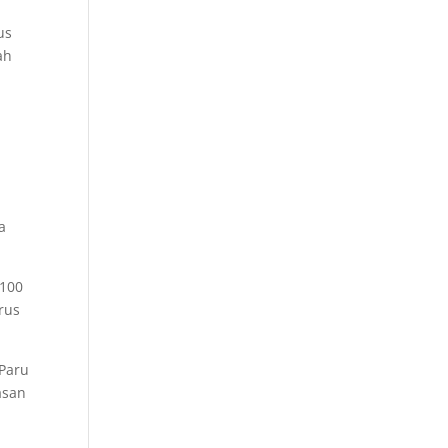
us
ah
a
 100
irus
 Paru
asan