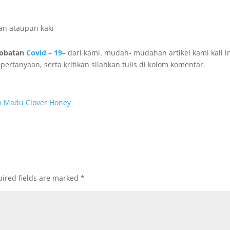
gan ataupun kaki
ngobatan
Covid – 19
– dari kami. mudah- mudahan artikel kami kali i
rtanyaan, serta kritikan silahkan tulis di kolom komentar.
n Madu Clover Honey
ired fields are marked
*