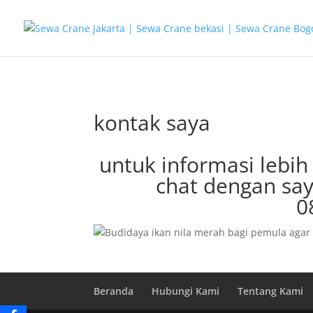
G-T3YPBRZG5Y
kontak saya
untuk informasi lebih
chat dengan say
0
Beranda
Hubungi Kami
Tentang Kami