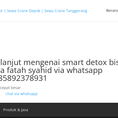
Beran
 lanjut mengenai smart detox bi
a fatah syahid via whatsapp
85892378931
chat via whatsapp
Produk & Jasa