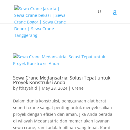
G-T3YPBRZG5Y google-site-verification=FhH8L2qpmJZAhOihK-
fb5nqmm2dfCcjnmPLe08LhMIU
Sewa Crane Medansatria: Solusi Tepat untuk
Proyek Konstruksi Anda
by
fthsyahid
|
May 28, 2024
|
Crene
Dalam dunia konstruksi, penggunaan alat berat
seperti crane sangat penting untuk menyelesaikan
proyek dengan efisien dan aman. Jika Anda berada
di wilayah Medansatria dan memerlukan layanan
sewa crane, kami adalah pilihan yang tepat. Kami