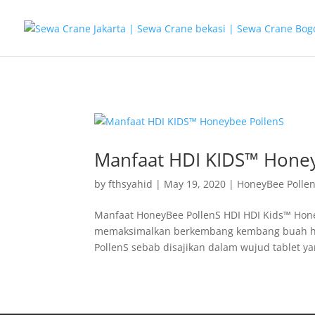
G-T3YPBRZG5Y
Manfaat HDI KIDS™ Hone
by
fthsyahid
|
May 19, 2020
|
HoneyBee Polle
Manfaat HoneyBee PollenS HDI HDI Kids™ Hone
memaksimalkan berkembang kembang buah ha
PollenS sebab disajikan dalam wujud tablet ya