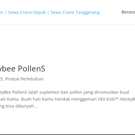
Beran
ybee PollenS
nS
,
Produk Perlebahan
yBee PollenS ialah suplemen bee pollen yang dirumuskan buat
ti Kamu. Buah hati Kamu hendak menggemari HDI Kids™ Honey
ng bisa dikunyah...