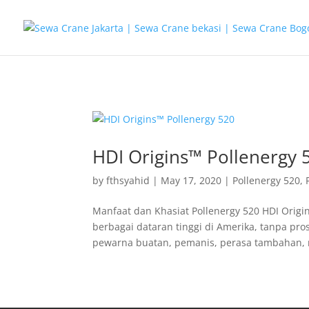
G-T3YPBRZG5Y
HDI Origins™ Pollenergy 
by
fthsyahid
|
May 17, 2020
|
Pollenergy 520
,
Manfaat dan Khasiat Pollenergy 520 HDI Origi
berbagai dataran tinggi di Amerika, tanpa pr
pewarna buatan, pemanis, perasa tambahan,