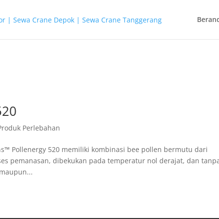
Beran
520
Produk Perlebahan
ns™ Pollenergy 520 memiliki kombinasi bee pollen bermutu dari
oses pemanasan, dibekukan pada temperatur nol derajat, dan tanp
 maupun...