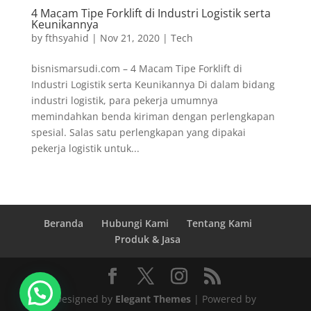
4 Macam Tipe Forklift di Industri Logistik serta
Keunikannya
by
fthsyahid
|
Nov 21, 2020
|
Tech
bisnismarsudi.com – 4 Macam Tipe Forklift di
Industri Logistik serta Keunikannya Di dalam bidang
industri logistik, para pekerja umumnya
memindahkan benda kiriman dengan perlengkapan
spesial. Salas satu perlengkapan yang dipakai
pekerja logistik untuk...
Beranda
Hubungi Kami
Tentang Kami
Produk & Jasa
Designed by
Elegant Themes
| Powered by