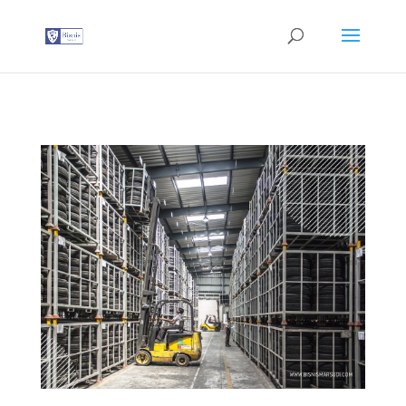
G-T3YPBRZG5Y