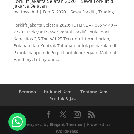
Forklift Jakarta Selatan 2020 | Sewa Forklift di
Jakarta Selatan
by
fthsyahid
|
Feb 5, 2020
|
Sewa Forklift
,
Trading
Forklift Jakarta Selatan 2020:HOTLINE – ( 0857-1407-
7729 ) Melayani Sewa/ Rental Forklift mulai dari
Kapasitas 2,5 Ton s/d 25 Ton untuk term Harian,
Bulanan dan Kontrak Tahunan untuk pemakaian di
Pabrik maupun di Project untuk pekerjaan Material
Handling, Lifting dan...
Beranda
Hubungi Kami
Tentang Kami
Produk & Jasa
Designed by
Elegant Themes
| Powered by
WordPress