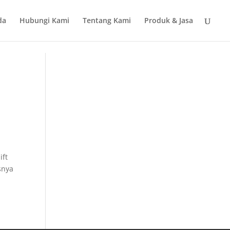
da
Hubungi Kami
Tentang Kami
Produk & Jasa
ift
snya