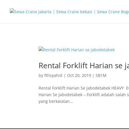
G-T3YPBRZG5Y
Rental Forklift Harian se
by
fthsyahid
|
Oct 20, 2019
|
SB1M
Rental Forklift Harian Se Jabodetabek HEAVY EQ
Harian Se Jabodetabek – Forklift adalah sala
yang berkaiatan...