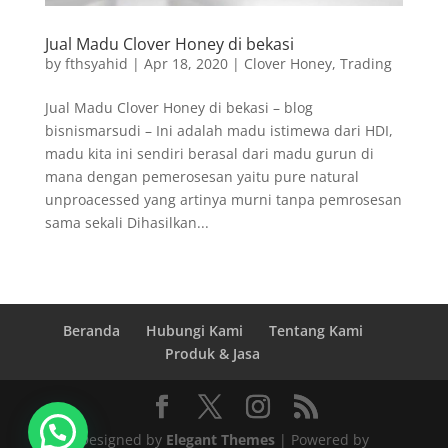
Jual Madu Clover Honey di bekasi
by
fthsyahid
|
Apr 18, 2020
|
Clover Honey
,
Trading
Jual Madu Clover Honey di bekasi – blog
bisnismarsudi – Ini adalah madu istimewa dari HDI,
madu kita ini sendiri berasal dari madu gurun di
mana dengan pemerosesan yaitu pure natural
unproacessed yang artinya murni tanpa pemrosesan
sama sekali Dihasilkan...
Beranda
Hubungi Kami
Tentang Kami
Produk & Jasa
Designed by
Elegant Themes
| Powered by