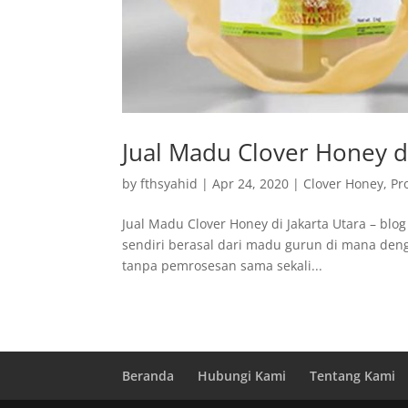
Jual Madu Clover Honey di
by
fthsyahid
|
Apr 24, 2020
|
Clover Honey
,
Pr
Jual Madu Clover Honey di Jakarta Utara – blog
sendiri berasal dari madu gurun di mana den
tanpa pemrosesan sama sekali...
Beranda
Hubungi Kami
Tentang Kami