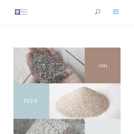
G-T3YPBRZG5Y