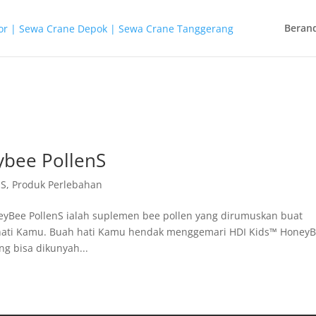
Beran
ybee PollenS
nS
,
Produk Perlebahan
yBee PollenS ialah suplemen bee pollen yang dirumuskan buat
ti Kamu. Buah hati Kamu hendak menggemari HDI Kids™ Honey
ng bisa dikunyah...