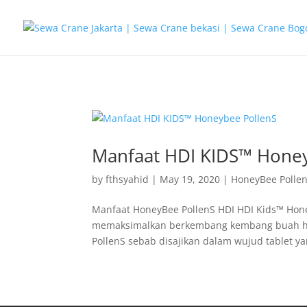
G-T3YPBRZG5Y
Manfaat HDI KIDS™ Hone
by
fthsyahid
|
May 19, 2020
|
HoneyBee Polle
Manfaat HoneyBee PollenS HDI HDI Kids™ Hone
memaksimalkan berkembang kembang buah ha
PollenS sebab disajikan dalam wujud tablet ya