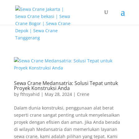
G-T3YPBRZG5Y google-site-verification=FhH8L2qpmJZAhOihK-
fb5nqmm2dfCcjnmPLe08LhMIU
Sewa Crane Medansatria: Solusi Tepat untuk
Proyek Konstruksi Anda
by
fthsyahid
|
May 28, 2024
|
Crene
Dalam dunia konstruksi, penggunaan alat berat
seperti crane sangat penting untuk menyelesaikan
proyek dengan efisien dan aman. Jika Anda berada
di wilayah Medansatria dan memerlukan layanan
sewa crane, kami adalah pilihan yang tepat. Kami