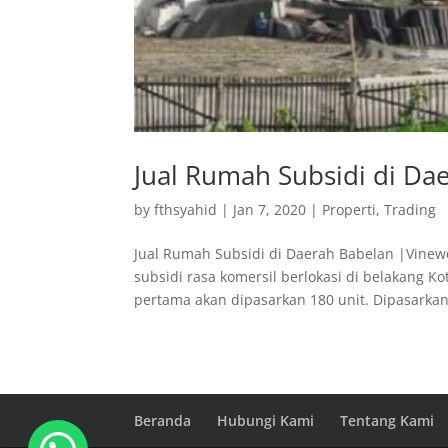
Jual Rumah Subsidi di D
by
fthsyahid
|
Jan 7, 2020
|
Properti
,
Trading
Jual Rumah Subsidi di Daerah Babelan |Vine
subsidi rasa komersil berlokasi di belakang K
pertama akan dipasarkan 180 unit. Dipasarka
Beranda
Hubungi Kami
Tentang Kami