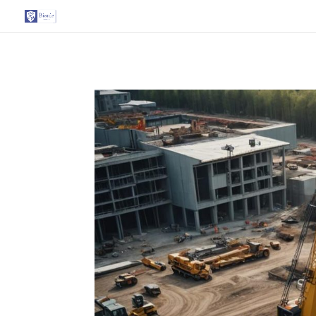
G-T3YPBRZG5Y google-site-verification=FhH8L2qpmJZAhOihK-fb