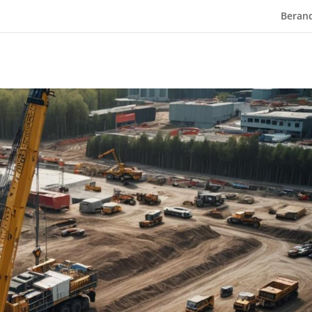
5nqmm2dfCcjnmPLe08LhMIU
Beran