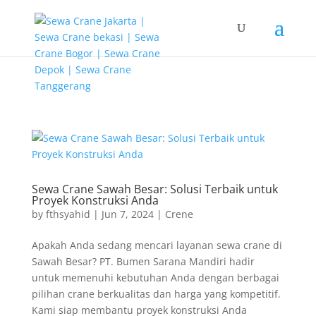
G-T3YPBRZG5Y google-site-verification=FhH8L2qpmJZAhOihK-
fb5nqmm2dfCcjnmPLe08LhMIU
Sewa Crane Sawah Besar: Solusi Terbaik untuk
Proyek Konstruksi Anda
by
fthsyahid
|
Jun 7, 2024
|
Crene
Apakah Anda sedang mencari layanan sewa crane di
Sawah Besar? PT. Bumen Sarana Mandiri hadir
untuk memenuhi kebutuhan Anda dengan berbagai
pilihan crane berkualitas dan harga yang kompetitif.
Kami siap membantu proyek konstruksi Anda