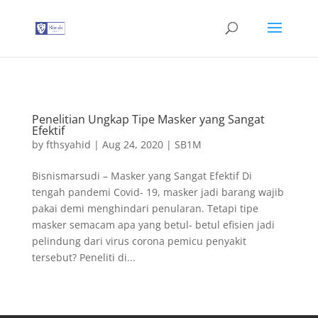
G-T3YPBRZG5Y
Penelitian Ungkap Tipe Masker yang Sangat
Efektif
by
fthsyahid
|
Aug 24, 2020
|
SB1M
Bisnismarsudi – Masker yang Sangat Efektif Di
tengah pandemi Covid- 19, masker jadi barang wajib
pakai demi menghindari penularan. Tetapi tipe
masker semacam apa yang betul- betul efisien jadi
pelindung dari virus corona pemicu penyakit
tersebut? Peneliti di...