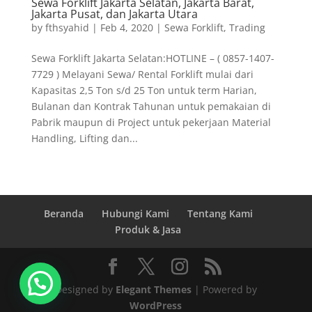
Sewa Forklift Jakarta Selatan, Jakarta Barat,
Jakarta Pusat, dan Jakarta Utara
by
fthsyahid
|
Feb 4, 2020
|
Sewa Forklift
,
Trading
Sewa Forklift Jakarta Selatan:HOTLINE – ( 0857-1407-
7729 ) Melayani Sewa/ Rental Forklift mulai dari
Kapasitas 2,5 Ton s/d 25 Ton untuk term Harian,
Bulanan dan Kontrak Tahunan untuk pemakaian di
Pabrik maupun di Project untuk pekerjaan Material
Handling, Lifting dan...
Beranda
Hubungi Kami
Tentang Kami
Produk & Jasa
Designed by
Elegant Themes
| Powered by
WordPress