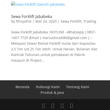
Sewa Forklift Jababeka
by
fthsyahid
|
Mar 24, 2020
|
Sewa Forklift
,
Trading
Sewa Forklift Jababeka :HOTLINE –WhatsApp ( 0857-
1407-7729 )Email [ marsudisudi86@gmail.com ] –
Melayani Sewa/ Rental Forklift mulai dari Kapasitas
2,5 Ton s/d 25 Ton lebih Untuk Harian, Bulanan dan
Kontrak Tahunan untuk pemakaian di Pabrik
maupun di Project...
Beranda
Hubungi Kami
Tentang Kami
Produk & Jasa