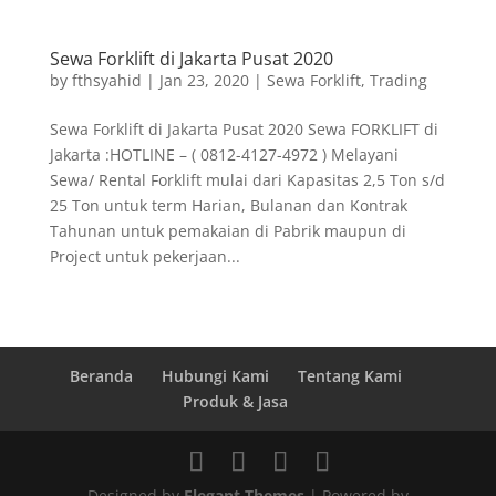
Sewa Forklift di Jakarta Pusat 2020
by
fthsyahid
|
Jan 23, 2020
|
Sewa Forklift
,
Trading
Sewa Forklift di Jakarta Pusat 2020 Sewa FORKLIFT di
Jakarta :HOTLINE – ( 0812-4127-4972 ) Melayani
Sewa/ Rental Forklift mulai dari Kapasitas 2,5 Ton s/d
25 Ton untuk term Harian, Bulanan dan Kontrak
Tahunan untuk pemakaian di Pabrik maupun di
Project untuk pekerjaan...
Beranda
Hubungi Kami
Tentang Kami
Produk & Jasa
Designed by
Elegant Themes
| Powered by