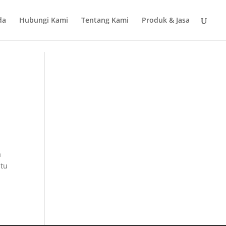
da
Hubungi Kami
Tentang Kami
Produk & Jasa
a
atu