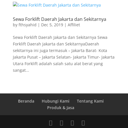
Sewa Forklift Daerah Jakarta dan Sekitarnya
by
fthsyahid
|
Dec 5, 2019
|
Affiliet
Sewa Forklift Daerah Jakarta dan Sekitarnya Sewa
Forklift Daerah Jakarta dan SekitarnyaDaerah
sekitarnya ini juga termasuk – Jakarta Barat- Kota
Jakarta Pusat – Jakarta Selatan- Jakarta Timur- Jakarta
Utara Forklift adalah salah satu alat berat yang
sangat...
Beranda
Hubungi Kami
Tentang Kami
Produk & Jasa