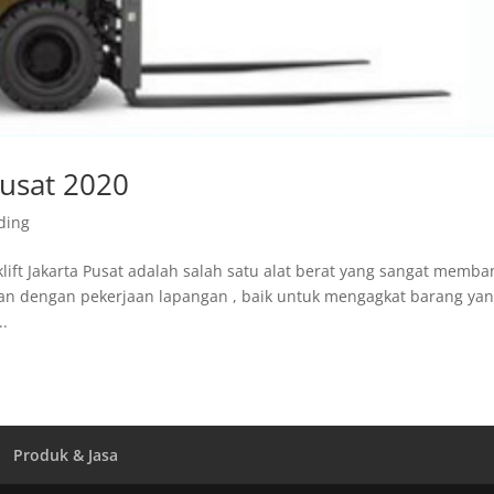
 pusat 2020
ding
orklift Jakarta Pusat adalah salah satu alat berat yang sangat memba
tan dengan pekerjaan lapangan , baik untuk mengagkat barang ya
..
Produk & Jasa