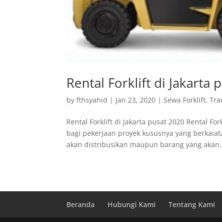
Rental Forklift di Jakarta
by
fthsyahid
|
Jan 23, 2020
|
Sewa Forklift
,
Tra
Rental Forklift di Jakarta pusat 2020 Rental F
bagi pekerjaan proyek kususnya yang berkaia
akan distribusikan maupun barang yang akan.
Beranda
Hubungi Kami
Tentang Kami