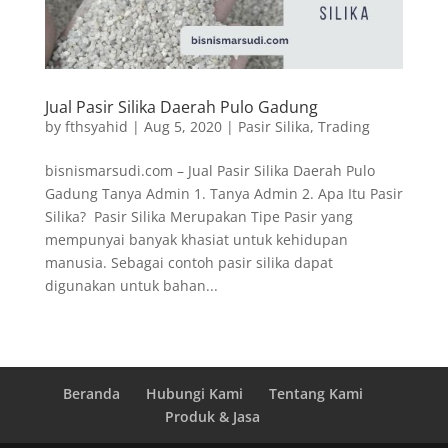
Jual Pasir Silika Daerah Pulo Gadung
by
fthsyahid
|
Aug 5, 2020
|
Pasir Silika
,
Trading
bisnismarsudi.com – Jual Pasir Silika Daerah Pulo
Gadung Tanya Admin 1. Tanya Admin 2. Apa Itu Pasir
Silika? Pasir Silika Merupakan Tipe Pasir yang
mempunyai banyak khasiat untuk kehidupan
manusia. Sebagai contoh pasir silika dapat
digunakan untuk bahan...
Beranda
Hubungi Kami
Tentang Kami
Produk & Jasa