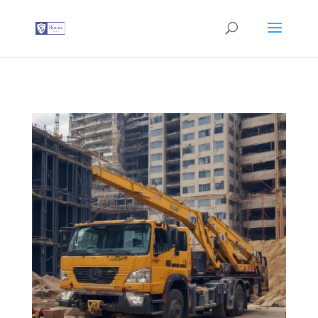
G-T3YPBRZG5Y