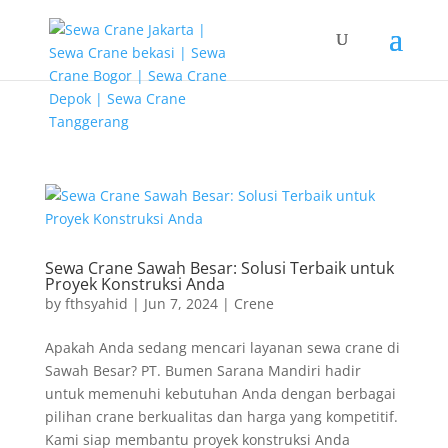
G-T3YPBRZG5Y google-site-verification=FhH8L2qpmJZAhOihK-
fb5nqmm2dfCcjnmPLe08LhMIU
Sewa Crane Sawah Besar: Solusi Terbaik untuk
Proyek Konstruksi Anda
by
fthsyahid
|
Jun 7, 2024
|
Crene
Apakah Anda sedang mencari layanan sewa crane di
Sawah Besar? PT. Bumen Sarana Mandiri hadir
untuk memenuhi kebutuhan Anda dengan berbagai
pilihan crane berkualitas dan harga yang kompetitif.
Kami siap membantu proyek konstruksi Anda