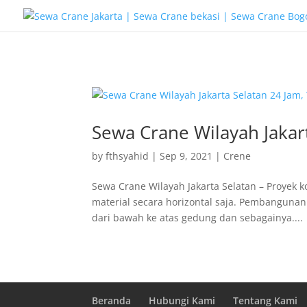
G-T3YPBRZG5Y
Sewa Crane Wilayah Jakart
by
fthsyahid
|
Sep 9, 2021
|
Crene
Sewa Crane Wilayah Jakarta Selatan – Proyek
material secara horizontal saja. Pembangunan
dari bawah ke atas gedung dan sebagainya....
Beranda
Hubungi Kami
Tentang Kami