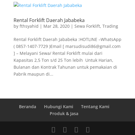
Rental Forklift Daerah Jababeka
by
fthsyahid
|
Mar 28, 2020
|
Sewa Forklift
,
Trading
Rental Forklift Daerah Jababeka :HOTLINE –WhatsApp
( 0857-1407-7729 )Email [ marsudisudi86@gmail.com
] – Melayani Sewa/ Rental Forklift mulai dari
Kapasitas 2,5 Ton s/d 25 Ton lebih Untuk Harian,
Bulanan dan Kontrak Tahunan untuk pemakaian di
Pabrik maupun di...
Beranda
Hubungi Kami
Tentang Kami
Produk & Jasa