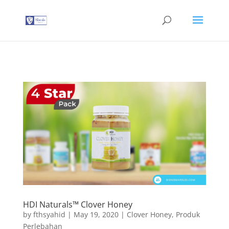
G-T3YPBRZG5Y
HDI Naturals™ Clover Honey
by
fthsyahid
|
May 19, 2020
|
Clover Honey
,
Produk
Perlebahan