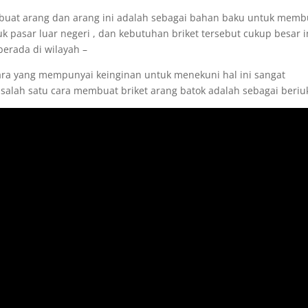
dibuat arang dan arang ini adalah sebagai bahan baku untuk memb
uk pasar luar negeri , dan kebutuhan briket tersebut cukup besar i
berada di wilayah –
ara yang mempunyai keinginan untuk menekuni hal ini sangat
salah satu cara membuat briket arang batok adalah sebagai beriu