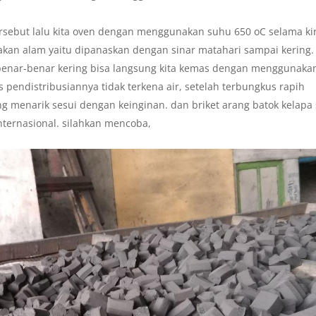
ersebut lalu kita oven dengan menggunakan suhu 650 oC selama ki
akan alam yaitu dipanaskan dengan sinar matahari sampai kering.
h benar-benar kering bisa langsung kita kemas dengan menggunaka
s pendistribusiannya tidak terkena air, setelah terbungkus rapih
ng menarik sesui dengan keinginan. dan briket arang batok kelapa 
nternasional. silahkan mencoba,