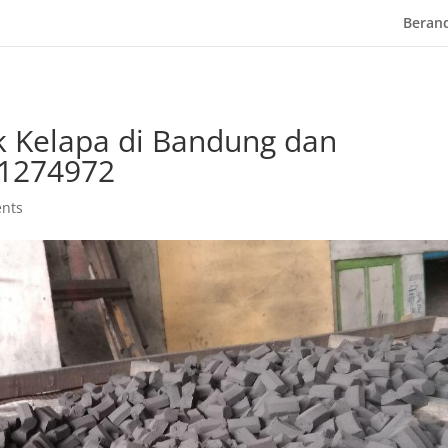
Beran
ok Kelapa di Bandung dan
41274972
nts