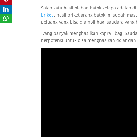
Salah satu hasil olahan batok kelapa adalah 
briket
, hasil briket arang batok ini sudah mas
peluang yang bisa diambil bagi saudara yang 
-yang banyak menghasilkan kopra : bagi Saud
berpotensi untuk bisa menghasikan dolar dan 