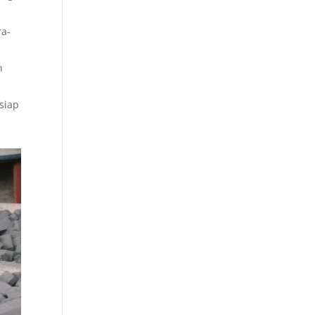
ra-
n
siap