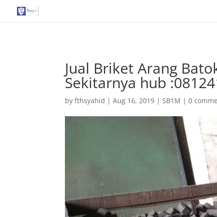
G-T3YPBRZG5Y
Jual Briket Arang Bat
Sekitarnya hub :0812
by
fthsyahid
|
Aug 16, 2019
|
SB1M
|
0 comme