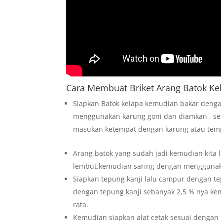
Cara Membuat Briket Arang Batok Ke
Siapkan Batok kelapa kemudian bakar deng
menggunakan karung goni dan diamkan , set
masukan ketempat dengan karung atau temp
Arang batok yang sudah jadi kemudian kita
lembut.kemudian saring dengan menggunak
Siapkan tepung kanji lalu campur dengan 
dengan tepung kanji sebanyak 2,5 % nya k
rata.
Kemudian siapkan alat cetak sesuai denga