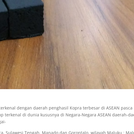
erkenal dengan daerah penghasil Kopra terbesar di ASEAN pasca
 terkenal di dunia kususnya di Negara-Negara ASEAN daerah-da
ai-
ara, Sulawesi Tengah, Manado dan Gorontalo. wilayah Maluku : Ma