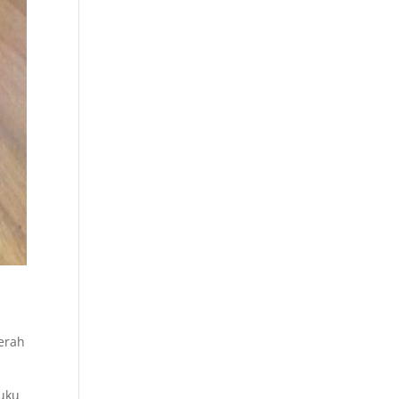
erah
luku