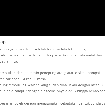
lapa
an mengunakan drum setelah terbakar lalu tutup dengan
elah bara sudah pada dan tidak panas kemudian kita ambil dan
at lainnya.
 lembutkan dengan mesin penepung arang atau diskmill sampai
an saringan ukuran 50 mesh
tepung tempurung kealapa yang sudah dihaluskan dengan mesh 50 
emudian dicampur dengan air secukupnya diaduk hingga benar-be
n pesanan boleh dengan menggunakan cetaatakan bentuk bundar, 