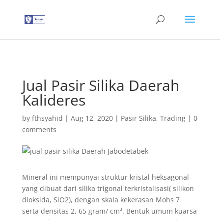
G-T3YPBRZG5Y
Jual Pasir Silika Daerah
Kalideres
by
fthsyahid
|
Aug 12, 2020
|
Pasir Silika
,
Trading
|
0
comments
Mineral ini mempunyai struktur kristal heksagonal
yang dibuat dari silika trigonal terkristalisasi( silikon
dioksida, SiO2), dengan skala kekerasan Mohs 7
serta densitas 2, 65 gram/ cm³. Bentuk umum kuarsa