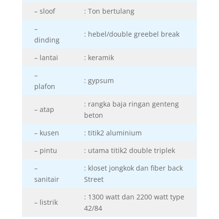
– sloof
: Ton bertulang
–
: hebel/double greebel break
dinding
– lantai
: keramik
–
: gypsum
plafon
: rangka baja ringan genteng
– atap
beton
– kusen
: titik2 aluminium
– pintu
: utama titik2 double triplek
–
: kloset jongkok dan fiber back
sanitair
Street
: 1300 watt dan 2200 watt type
– listrik
42/84