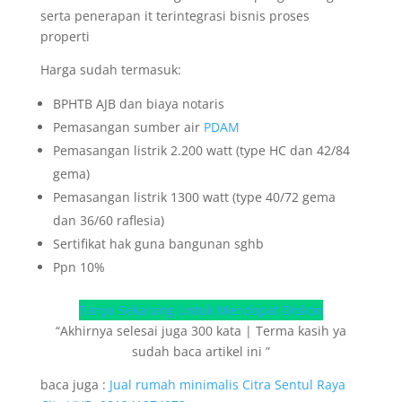
serta penerapan it terintegrasi bisnis proses
properti
Harga sudah termasuk:
BPHTB AJB dan biaya notaris
Pemasangan sumber air
PDAM
Pemasangan listrik 2.200 watt (type HC dan 42/84
gema)
Pemasangan listrik 1300 watt (type 40/72 gema
dan 36/60 raflesia)
Sertifikat hak guna bangunan sghb
Ppn 10%
Tanya Sekarang Untuk Mendapat Diskon
“Akhirnya selesai juga 300 kata | Terma kasih ya
sudah baca artikel ini ”
baca juga :
Jual rumah minimalis Citra Sentul Raya