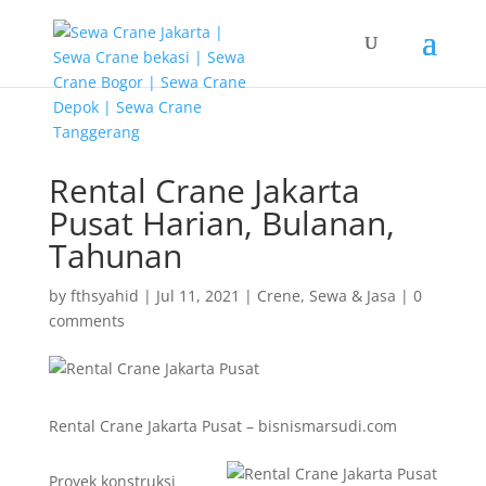
G-T3YPBRZG5Y
Rental Crane Jakarta
Pusat Harian, Bulanan,
Tahunan
by
fthsyahid
|
Jul 11, 2021
|
Crene
,
Sewa & Jasa
|
0
comments
Rental Crane Jakarta Pusat – bisnismarsudi.com
Proyek konstruksi