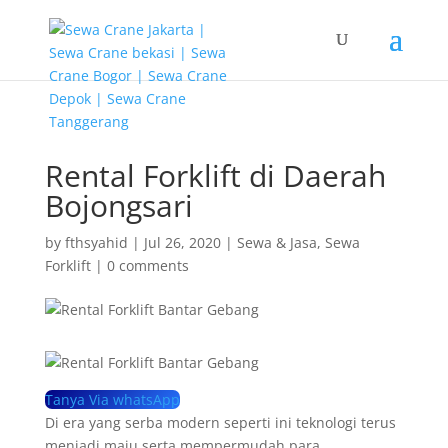
G-T3YPBRZG5Y
Rental Forklift di Daerah
Bojongsari
by
fthsyahid
|
Jul 26, 2020
|
Sewa & Jasa
,
Sewa
Forklift
|
0 comments
Tanya Via whatsApp
Di era yang serba modern seperti ini teknologi terus
menjadi maju serta mempermudah para