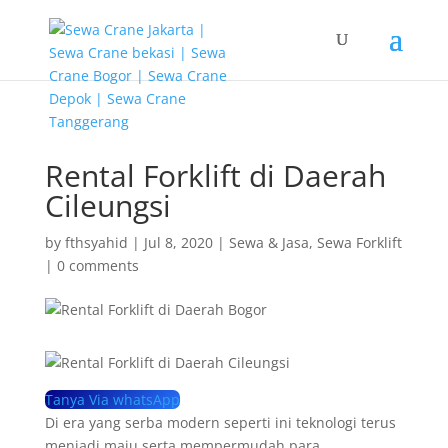
G-T3YPBRZG5Y
Rental Forklift di Daerah
Cileungsi
by
fthsyahid
|
Jul 8, 2020
|
Sewa & Jasa
,
Sewa Forklift
|
0 comments
Tanya Via whatsApp
Di era yang serba modern seperti ini teknologi terus
menjadi maju serta mempermudah para