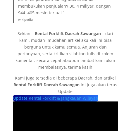
membukukan penjualan$ 30, 4 miliyar, dengan
944. 405 mesin terjual.”
wikipedia
Sekian –
Rental Forklift Daerah Sawangan
– dari
kami. mudah- mudahan artikel aku kali ini bisa
berguna untuk kamu semua. Anjuran dan
pertanyaan, serta kritikan silahkan tulis di kolom
komentar, secara cepat ataupun lambat kami akan
membalasnya. terima kasih
Kami juga tersedia di beberapa Daerah, dan artikel
Rental Forklift Daerah Sawangan
ini juga akan terus
Update
Update Rental Forklift & Jangkauan Wilayah