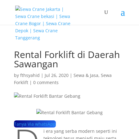
G-T3YPBRZG5Y
Rental Forklift di Daerah
Sawangan
by
fthsyahid
|
Jul 26, 2020
|
Sewa & Jasa
,
Sewa
Forklift
|
0 comments
Tanya Via whatsApp
i era yang serba modern seperti ini
teknologi terus menjadi maju serta