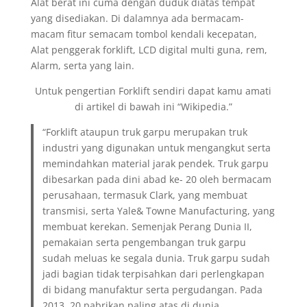
Alat berat ini cuma dengan duduk diatas tempat
yang disediakan. Di dalamnya ada bermacam-
macam fitur semacam tombol kendali kecepatan,
Alat penggerak forklift, LCD digital multi guna, rem,
Alarm, serta yang lain.
Untuk pengertian Forklift sendiri dapat kamu amati
di artikel di bawah ini “Wikipedia.”
“Forklift ataupun truk garpu merupakan truk
industri yang digunakan untuk mengangkut serta
memindahkan material jarak pendek. Truk garpu
dibesarkan pada dini abad ke- 20 oleh bermacam
perusahaan, termasuk Clark, yang membuat
transmisi, serta Yale& Towne Manufacturing, yang
membuat kerekan. Semenjak Perang Dunia II,
pemakaian serta pengembangan truk garpu
sudah meluas ke segala dunia. Truk garpu sudah
jadi bagian tidak terpisahkan dari perlengkapan
di bidang manufaktur serta pergudangan. Pada
2013, 20 pabrikan paling atas di dunia