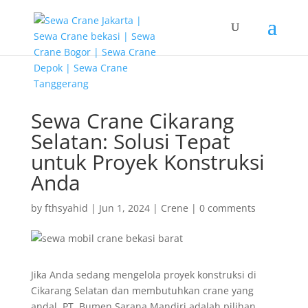
G-T3YPBRZG5Y
Sewa Crane Cikarang
Selatan: Solusi Tepat
untuk Proyek Konstruksi
Anda
by
fthsyahid
|
Jun 1, 2024
|
Crene
|
0 comments
Jika Anda sedang mengelola proyek konstruksi di
Cikarang Selatan dan membutuhkan crane yang
andal, PT. Bumen Sarana Mandiri adalah pilihan