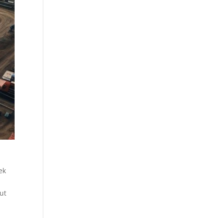
ek
ut