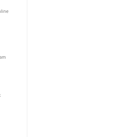
line
lam
k