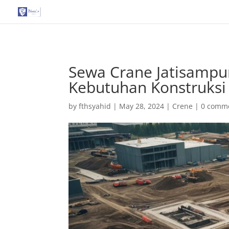
G-T3YPBRZG5Y
Sewa Crane Jatisampur
Kebutuhan Konstruksi
by
fthsyahid
|
May 28, 2024
|
Crene
|
0 comm