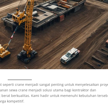
t seperti crane menjadi sangat penting untuk menyelesaikan proy
yanan sewa crane menjadi solusi utama bagi kontraktor dan
berat berkualitas. Kami hadir untuk memenuhi kebutuhan terseb
rga kompetitif.