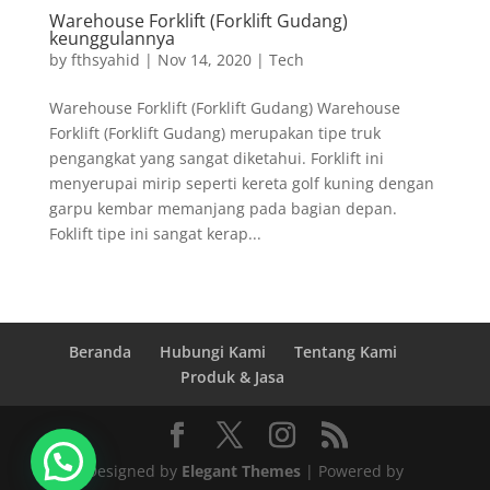
Warehouse Forklift (Forklift Gudang)
keunggulannya
by
fthsyahid
|
Nov 14, 2020
|
Tech
Warehouse Forklift (Forklift Gudang) Warehouse
Forklift (Forklift Gudang) merupakan tipe truk
pengangkat yang sangat diketahui. Forklift ini
menyerupai mirip seperti kereta golf kuning dengan
garpu kembar memanjang pada bagian depan.
Foklift tipe ini sangat kerap...
Beranda
Hubungi Kami
Tentang Kami
Produk & Jasa
Designed by
Elegant Themes
| Powered by