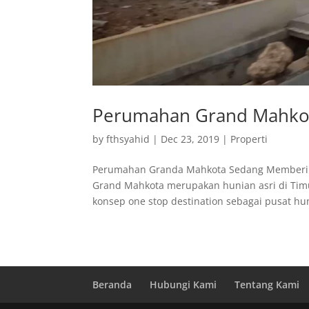
Perumahan Grand Mahkot
by
fthsyahid
|
Dec 23, 2019
|
Properti
Perumahan Granda Mahkota Sedang Memberik
Grand Mahkota merupakan hunian asri di Timu
konsep one stop destination sebagai pusat hun
Beranda
Hubungi Kami
Tentang Kami