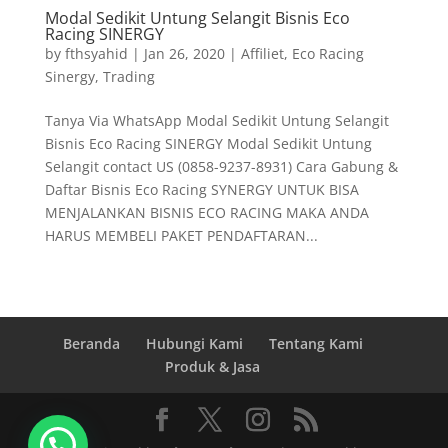
Modal Sedikit Untung Selangit Bisnis Eco
Racing SINERGY
by
fthsyahid
|
Jan 26, 2020
|
Affiliet
,
Eco Racing
Sinergy
,
Trading
Tanya Via WhatsApp Modal Sedikit Untung Selangit
Bisnis Eco Racing SINERGY Modal Sedikit Untung
Selangit contact US (0858-9237-8931) Cara Gabung &
Daftar Bisnis Eco Racing SYNERGY UNTUK BISA
MENJALANKAN BISNIS ECO RACING MAKA ANDA
HARUS MEMBELI PAKET PENDAFTARAN...
Beranda
Hubungi Kami
Tentang Kami
Produk & Jasa