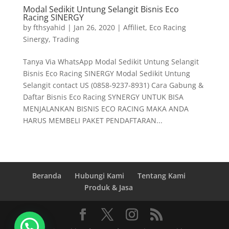
Modal Sedikit Untung Selangit Bisnis Eco
Racing SINERGY
by
fthsyahid
|
Jan 26, 2020
|
Affiliet
,
Eco Racing
Sinergy
,
Trading
Tanya Via WhatsApp Modal Sedikit Untung Selangit
Bisnis Eco Racing SINERGY Modal Sedikit Untung
Selangit contact US (0858-9237-8931) Cara Gabung &
Daftar Bisnis Eco Racing SYNERGY UNTUK BISA
MENJALANKAN BISNIS ECO RACING MAKA ANDA
HARUS MEMBELI PAKET PENDAFTARAN...
Beranda
Hubungi Kami
Tentang Kami
Produk & Jasa