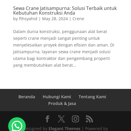
Sewa Crane Jatisampurna: Solusi Terbaik untuk
Kebutuhan Konstruksi Anda
by
fthsyahid
|
May 28, 2024
|
Crene
Dalam dunia konstruksi, penggunaan alat berat
seperti crane menjadi sangat penting untuk
menyelesaikan proyek dengan efisien dan aman. Di
Jatisampurna, layanan sewa crane menjadi solusi
utama bagi kontraktor dan pengembang properti
yang membutuhkan alat berat...
Beranda
Hubungi Kami
Tentang Kami
Produk & Jasa
Designed by
Elegant Themes
| Powered by