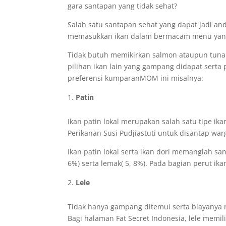
gara santapan yang tidak sehat?
Salah satu santapan sehat yang dapat jadi an
memasukkan ikan dalam bermacam menu yang d
Tidak butuh memikirkan salmon ataupun tuna y
pilihan ikan lain yang gampang didapat serta 
preferensi kumparanMOM ini misalnya:
Patin
Ikan patin lokal merupakan salah satu tipe i
Perikanan Susi Pudjiastuti untuk disantap war
Ikan patin lokal serta ikan dori memanglah san
6%) serta lemak( 5, 8%). Pada bagian perut ika
Lele
Tidak hanya gampang ditemui serta biayanya re
Bagi halaman Fat Secret Indonesia, lele memiliki