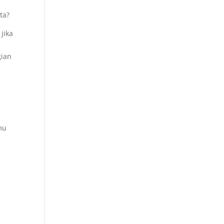
ta?
jika
gian
mu