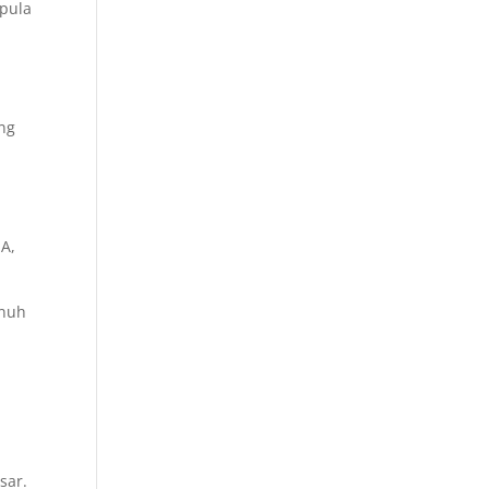
 pula
ang
 A,
enuh
sar.