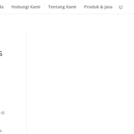
da
Hubungi Kami
Tentang Kami
Produk & Jasa
s
 di
a-