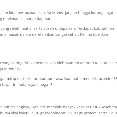
dalan kita merupakan ikan. Ya Moms, jangan hingga kurang ingat l
inikmati keluarga tiap hari.
ang relatif mahal serta susah didapatkan. Terdapat kok, pilihan-
pula masuk dalam deretan ikan sangat sehat. Kelima tipe ikan
kan yang sering direkomendasikan oleh Mantan Menteri Kelautan se
ga Indonesia.
gat mirip dari tekstur ataupun rasa. Ikan patin memiliki protein( 6
n tawar ini pula kaya omega- 3.
latif terjangkau, ikan lele memiliki banyak khasiat untuk kesehata
 204 kkal kalori, 7, 26 gr karbohidrat, 14, 93 gr protein, serta 12, 