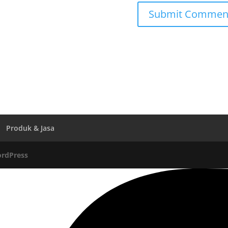
Produk & Jasa
rdPress