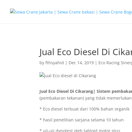
G-T3YPBRZG5Y
Jual Eco Diesel Di Cik
by
fthsyahid
|
Dec 14, 2019
|
Eco Racing Siner
Jual Eco Diesel Di Cikarang| Sistem pembak
(pembakaran tekanan) yang tidak memerlukan
* Eco diesel terbuat dari 100% bahan organik
* hasil penelitian sarjana selama 10 tahun
* uji-uji dynotest oleh tabloid motor plus