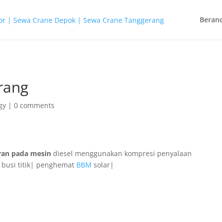
Beran
arang
gy
|
0 comments
aran pada mesin
diesel menggunakan kompresi penyalaan
 busi titik| penghemat
BBM
solar|