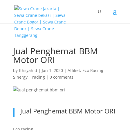
G-T3YPBRZG5Y
Jual Penghemat BBM
Motor ORI
by
fthsyahid
|
Jan 1, 2020
|
Affiliet
,
Eco Racing
Sinergy
,
Trading
|
0 comments
Jual Penghemat BBM Motor ORI
Eco racing