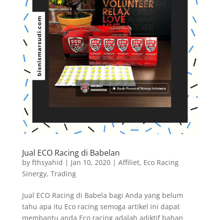
Jual ECO Racing di Babelan
by
fthsyahid
|
Jan 10, 2020
|
Affiliet
,
Eco Racing
Sinergy
,
Trading
Jual ECO Racing di Babela bagi Anda yang belum
tahu apa itu Eco racing semoga artikel ini dapat
membantu anda Eco racing adalah adiktif bahan