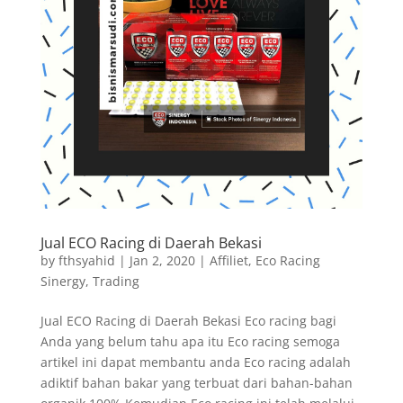
Jual ECO Racing di Daerah Bekasi
by
fthsyahid
|
Jan 2, 2020
|
Affiliet
,
Eco Racing
Sinergy
,
Trading
Jual ECO Racing di Daerah Bekasi Eco racing bagi
Anda yang belum tahu apa itu Eco racing semoga
artikel ini dapat membantu anda Eco racing adalah
adiktif bahan bakar yang terbuat dari bahan-bahan