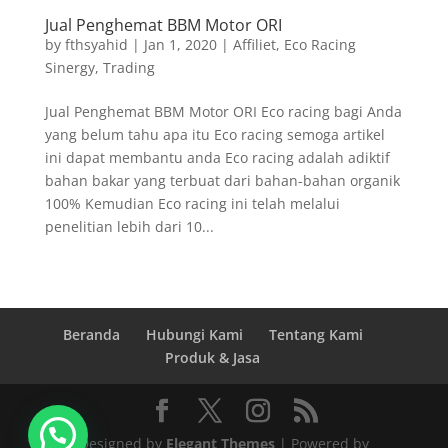
Jual Penghemat BBM Motor ORI
by
fthsyahid
|
Jan 1, 2020
|
Affiliet
,
Eco Racing
Sinergy
,
Trading
Jual Penghemat BBM Motor ORI Eco racing bagi Anda
yang belum tahu apa itu Eco racing semoga artikel
ini dapat membantu anda Eco racing adalah adiktif
bahan bakar yang terbuat dari bahan-bahan organik
100% Kemudian Eco racing ini telah melalui
penelitian lebih dari 10...
Beranda
Hubungi Kami
Tentang Kami
Produk & Jasa
Designed by
Elegant Themes
| Powered by